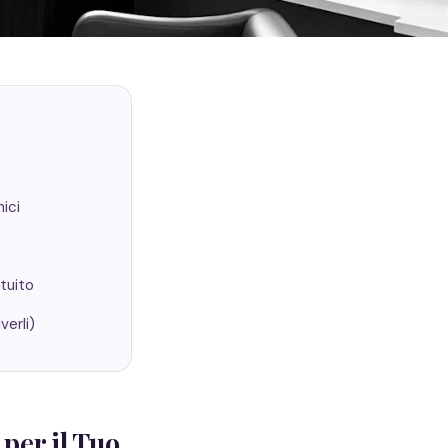
ici
tuito
verli)
per il Tuo