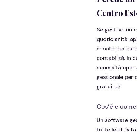
Centro Est
Se gestisci un c
quotidianità: a
minuto per cance
contabilità. In 
necessità opera
gestionale per 
gratuita?
Cos’è e come 
Un software ges
tutte le attivit