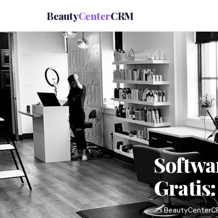
Beauty
Center
CRM
Softwar
Gratis:
✍️ BeautyCenterC