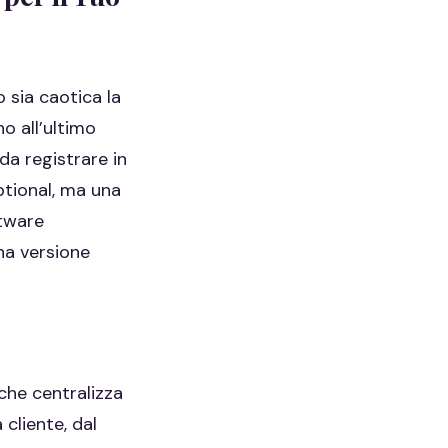
 sia caotica la
o all’ultimo
da registrare in
ptional, ma una
ftware
na versione
che centralizza
 cliente, dal