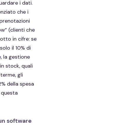
ardare i dati.
nziato che i
 prenotazioni
w” (clienti che
tto in cifre: se
olo il 10% di
, la gestione
in stock, quali
terme, gli
2% della spesa
e questa
 un software