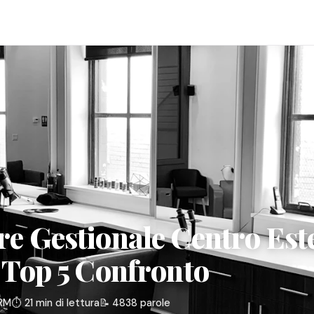
e Gestionale Centro Est
 Top 5 Confronto
RM
⏱️ 21 min di lettura
📝 4838 parole