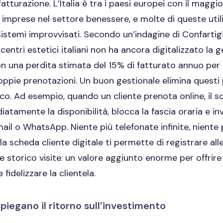
atturazione. L’Italia è tra i paesi europei con il maggi
 imprese nel settore benessere, e molte di queste uti
sistemi improvvisati. Secondo un’indagine di Confartig
 centri estetici italiani non ha ancora digitalizzato la 
on una perdita stimata del 15% di fatturato annuo pe
oppie prenotazioni. Un buon gestionale elimina questi 
. Ad esempio, quando un cliente prenota online, il s
atamente la disponibilità, blocca la fascia oraria e in
il o WhatsApp. Niente più telefonate infinite, niente p
 la scheda cliente digitale ti permette di registrare all
 storico visite: un valore aggiunto enorme per offrire
fidelizzare la clientela.
piegano il ritorno sull’investimento