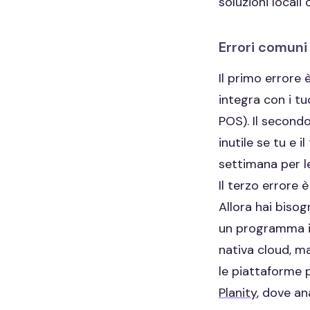
soluzioni locali
Errori comuni
Il primo errore 
integra con i tu
POS). Il secondo
inutile se tu e 
settimana per le
Il terzo errore 
Allora hai biso
un programma in
nativa cloud, ma
le piattaforme p
Planity
, dove an