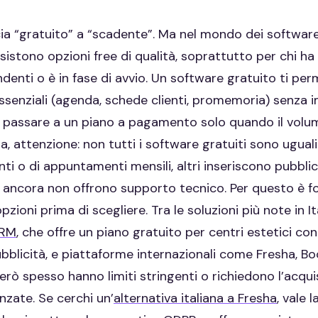
ia “gratuito” a “scadente”. Ma nel mondo dei software
esistono opzioni free di qualità, soprattutto per chi h
ndenti o è in fase di avvio. Un software gratuito ti pe
 essenziali (agenda, schede clienti, promemoria) senza
 passare a un piano a pagamento solo quando il volum
ia, attenzione: non tutti i software gratuiti sono uguali
enti o di appuntamenti mensili, altri inseriscono pubblic
i ancora non offrono supporto tecnico. Per questo è 
pzioni prima di scegliere. Tra le soluzioni più note in It
CRM
, che offre un piano gratuito per centri estetici con
bblicità, e piattaforme internazionali come Fresha, Bo
erò spesso hanno limiti stringenti o richiedono l’acquis
nzate. Se cerchi un’
alternativa italiana a Fresha
, vale 