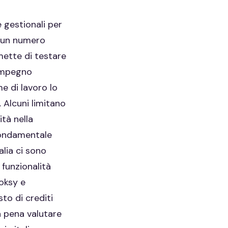
 gestionali per
a un numero
rmette di testare
 impegno
e di lavoro lo
. Alcuni limitano
ità nella
fondamentale
alia ci sono
 funzionalità
oksy e
to di crediti
la pena valutare