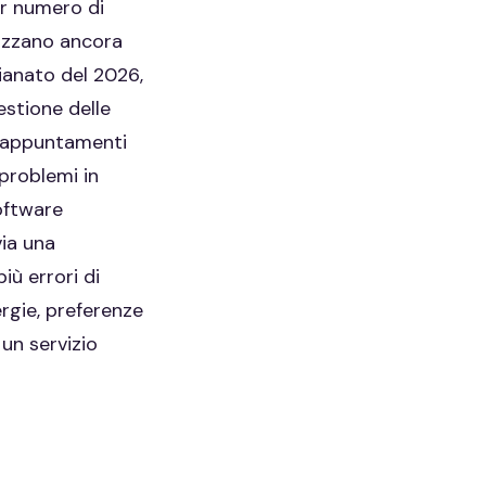
or numero di
lizzano ancora
ianato del 2026,
gestione delle
r appuntamenti
problemi in
oftware
via una
iù errori di
ergie, preferenze
 un servizio