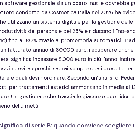
n software gestionale sia un costo inutile dovrebbe gu
ettore condotto da Cosmetica Italia nel 2026 ha evide
che utilizzano un sistema digitale per la gestione delle
oduttività del personale del 25% e riducono i “no-sho
o) fino all’80% grazie ai promemoria automatici. Trado
a un fatturato annuo di 80.000 euro, recuperare anche s
si significa incassare 8.000 euro in più l’anno. Inoltre
azzino evita sprechi: saprai sempre quali prodotti hai 
re e quali devi riordinare. Secondo un’analisi di Feder
otti per trattamenti estetici ammontano in media al 1
ture. Un gestionale che traccia le giacenze può ridurr
eno della metà.
significa di serie B: quando conviene scegliere