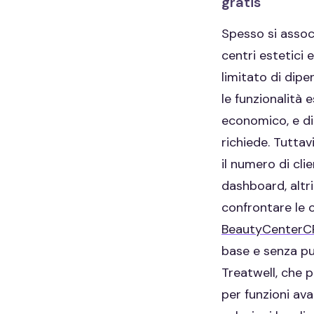
gratis
Spesso si assoc
centri estetici 
limitato di dipe
le funzionalità
economico, e di
richiede. Tuttav
il numero di cli
dashboard, altr
confrontare le o
BeautyCenter
base e senza pu
Treatwell, che p
per funzioni ava