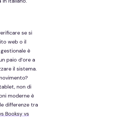
in italiano.
rificare se si
ito web o il
 gestionale è
un paio d’ore a
zare il sistema.
n movimento?
tablet, non di
ioni moderne è
le differenze tra
vs Booksy vs