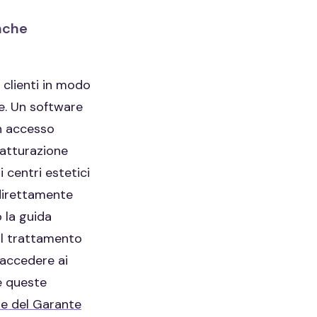
anche
i clienti in modo
me. Un software
on accesso
 fatturazione
 centri estetici
 direttamente
 la guida
 al trattamento
 accedere ai
e queste
le del Garante