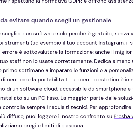
 che rispettano la normativa GDPR e offrono assistenza 
 da evitare quando scegli un gestionale
è scegliere un software solo perché è gratuito, senza ve
oi strumenti (ad esempio il tuo account Instagram, il s
 errore è sottovalutare la formazione: anche il miglior
il tuo staff non lo usate correttamente. Dedica almeno 
 prime settimane a imparare le funzioni e a personaliz
è dimenticare la portabilità. Il tuo centro estetico è i
gno di un software cloud, accessibile da smartphone e 
stallato su un PC fisso. La maggior parte delle soluz
 controlla sempre i requisiti tecnici. Per approfondire 
iù diffuse, puoi leggere il nostro confronto su
Fresha 
alizziamo pregi e limiti di ciascuna.